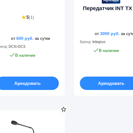
Передатчик INT TX
★
5
(1)
от
3000
руб.
за сут
от
600
руб.
за сутки
Бренд:
Integrus
ренд:
DCN-DCS
В наличии
В наличии
Арендовать
Арендовать