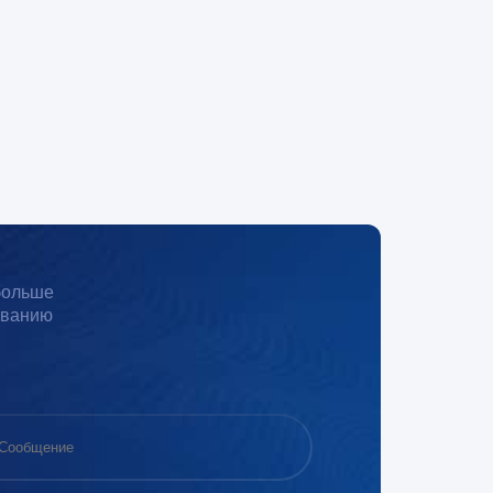
 больше
иванию