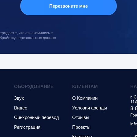
ерждаете, что ознакомились с
обработку персональных данных
ОБОРУДОВАНИЕ
КЛИЕНТАМ
НА
г.
С
Звук
О Компании
11
Видео
Условия аренды
8 
Гра
Синхронный перевод
Отзывы
inf
Регистрация
Проекты
Контакты