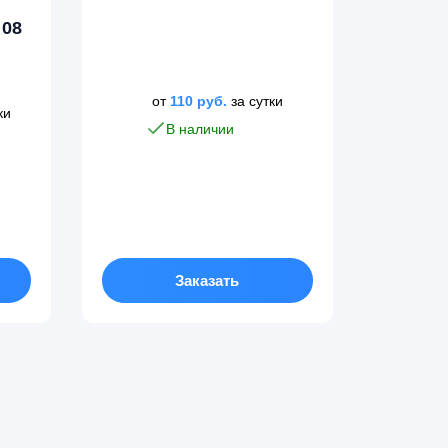
 08
от
110
руб.
за сутки
ки
В наличии
Заказать