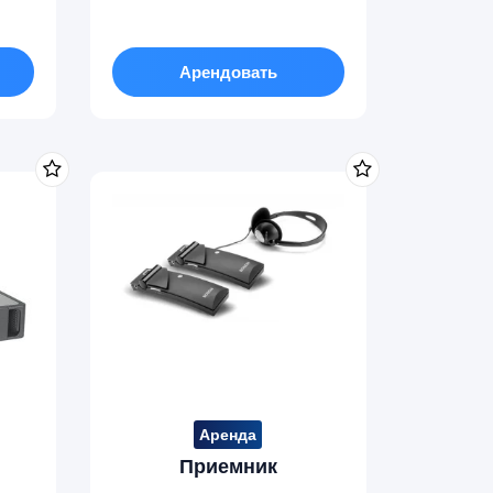
Арендовать
Этот
товар
имеет
несколько
вариаций.
Опции
можно
выбрать
на
Аренда
странице
Приемник
товара.