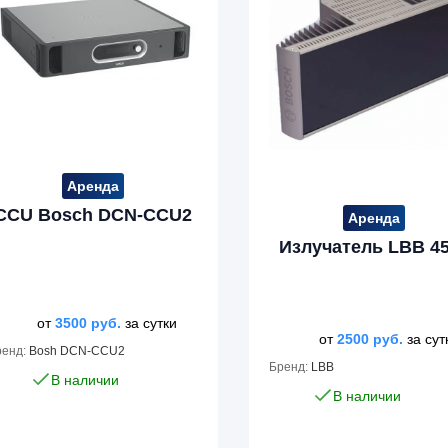
Аренда
CCU Bosch DCN-CCU2
Аренда
Излучатель LBB 4
от
3500
руб.
за сутки
от
2500
руб.
за сут
ренд:
Bosh DCN-CCU2
Бренд:
LBB
В наличии
В наличии