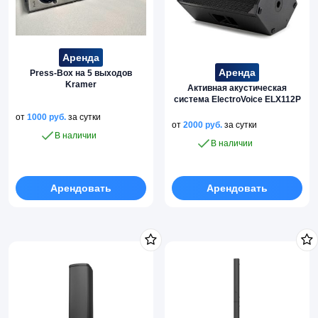
Аренда
Аренда
Press-Box на 5 выходов
Kramer
Активная акустическая
система ElectroVoice ELX112P
от
1000
руб.
за сутки
от
2000
руб.
за сутки
В наличии
В наличии
Арендовать
Арендовать