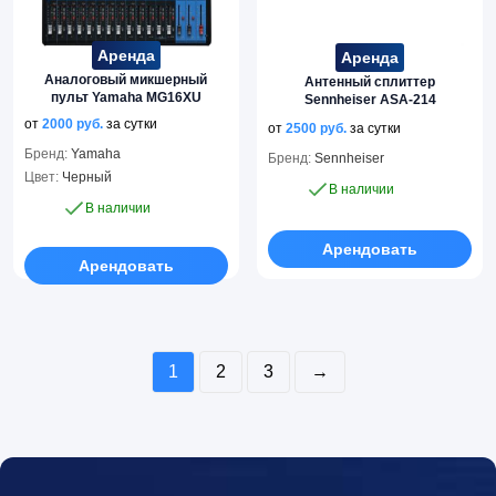
Аренда
Аренда
Аналоговый микшерный
Антенный сплиттер
пульт Yamaha MG16XU
Sennheiser ASA-214
от
2000
руб.
за сутки
от
2500
руб.
за сутки
Бренд:
Yamaha
Бренд:
Sennheiser
Цвет:
Черный
В наличии
В наличии
Арендовать
Арендовать
1
2
3
→