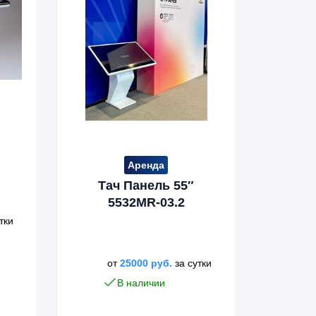
Аренда
Тач Панель 55″
5532MR-03.2
тки
от
25000
руб.
за сутки
В наличии