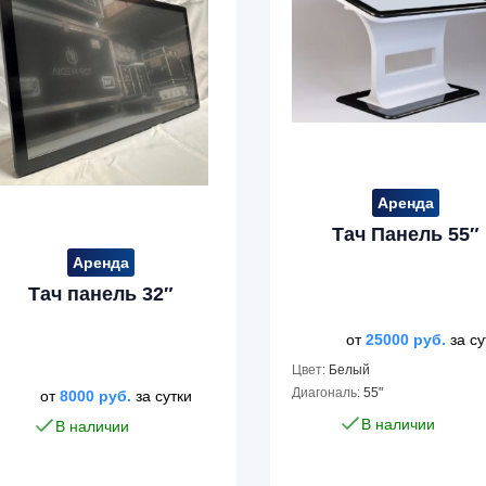
Аренда
Тач Панель 55″
Аренда
Тач панель 32″
от
25000
руб.
за су
Цвет:
Белый
Диагональ:
55"
от
8000
руб.
за сутки
В наличии
В наличии