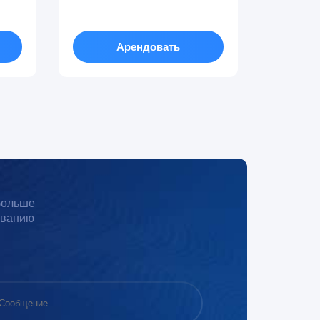
Арендовать
 больше
иванию