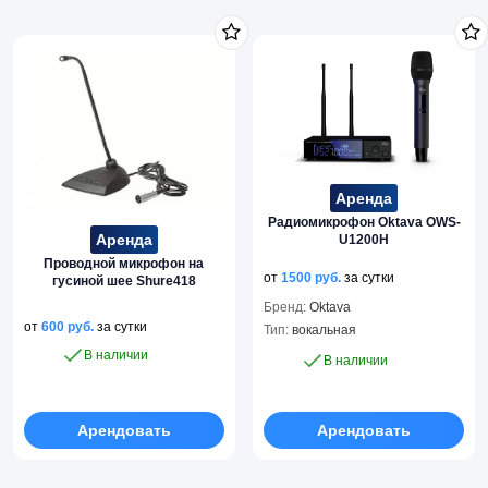
Аренда
Радиомикрофон Oktava OWS-
Аренда
U1200H
Проводной микрофон на
от
1500
руб.
за сутки
гусиной шее Shure418
Бренд:
Oktava
от
600
руб.
за сутки
Тип:
вокальная
В наличии
В наличии
Арендовать
Арендовать