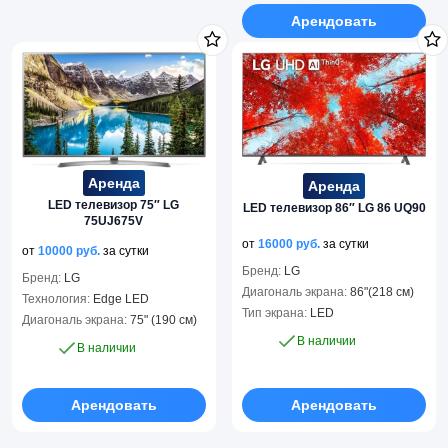
Арендовать
Аренда
Аренда
LED телевизор 75″ LG
LED телевизор 86″ LG 86 UQ90
75UJ675V
от
16000
руб.
за сутки
от
10000
руб.
за сутки
Бренд:
LG
Бренд:
LG
Диагональ экрана:
86"(218 см)
Технология:
Edge LED
Тип экрана:
LED
Диагональ экрана:
75" (190 см)
В наличии
В наличии
Арендовать
Арендовать