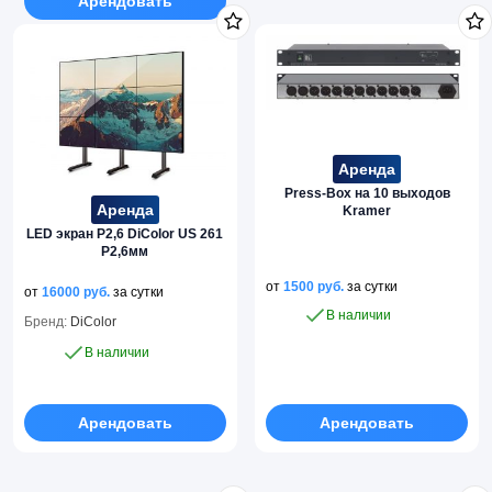
Арендовать
Аренда
Press-Box на 10 выходов
Аренда
Kramer
LED экран P2,6 DiColor US 261
P2,6мм
от
1500
руб.
за сутки
от
16000
руб.
за сутки
В наличии
Бренд:
DiColor
В наличии
Арендовать
Арендовать