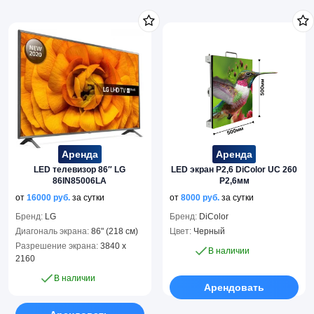
Аренда
Аренда
LED телевизор 86″ LG
LED экран P2,6 DiColor UC 260
86IN85006LA
P2,6мм
от
16000
руб.
за сутки
от
8000
руб.
за сутки
Бренд:
LG
Бренд:
DiColor
Диагональ экрана:
86" (218 см)
Цвет:
Черный
Разрешение экрана:
3840 x
В наличии
2160
В наличии
Арендовать