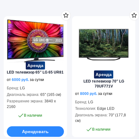
Аренда
LED телевизор 65″ LG 65 UR81
Аренда
от
6000
руб.
за сутки
LED телевизор 70″ LG
70UF771V
Бренд:
LG
от
8000
руб.
за сутки
Диагональ экрана:
65" (165 см)
Разрешение экрана:
3840 x
Бренд:
LG
2160
Технология:
Edge LED
Диагональ экрана:
70" (177,8
В наличии
см)
В наличии
Арендовать