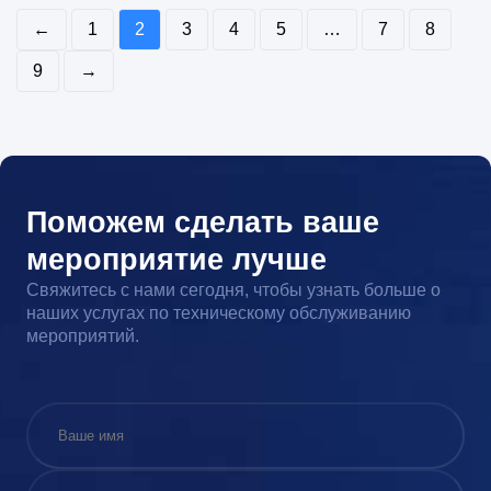
←
1
2
3
4
5
…
7
8
9
→
Поможем сделать ваше
мероприятие лучше
Свяжитесь с нами сегодня, чтобы узнать больше о
наших услугах по техническому обслуживанию
мероприятий.