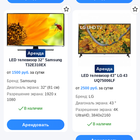
Аренда
LED телевизор 32″ Samsung
T32E310EX
Аренда
от
1500
руб.
за сутки
LED телевизор 43″ LG 43
UQ75006LF
Бренд:
Samsung
Диагональ экрана:
32" (81 см)
от
2500
руб.
за сутки
Разрешение экрана:
1920 x
Бренд:
LG
1080
Диагональ экрана:
43 "
В наличии
Разрешение экрана:
4K
UltraHD, 3840x2160
В наличии
Арендовать