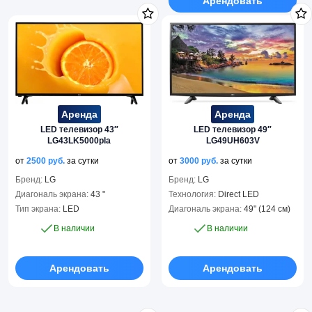
Арендовать
Аренда
Аренда
LED телевизор 43″
LED телевизор 49″
LG43LK5000pla
LG49UH603V
от
2500
руб.
за сутки
от
3000
руб.
за сутки
Бренд:
LG
Бренд:
LG
Диагональ экрана:
43 "
Технология:
Direct LED
Тип экрана:
LED
Диагональ экрана:
49" (124 см)
В наличии
В наличии
Арендовать
Арендовать