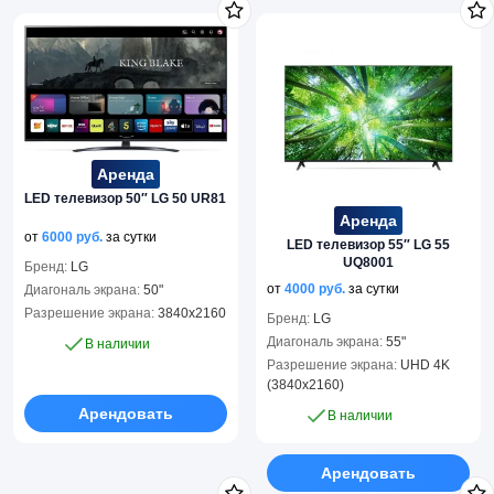
Аренда
LED телевизор 50″ LG 50 UR81
Аренда
от
6000
руб.
за сутки
LED телевизор 55″ LG 55
UQ8001
Бренд:
LG
от
4000
руб.
за сутки
Диагональ экрана:
50"
Разрешение экрана:
3840х2160
Бренд:
LG
Диагональ экрана:
55"
В наличии
Разрешение экрана:
UHD 4K
(3840x2160)
Арендовать
В наличии
Арендовать