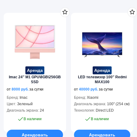
Аренда
Аренда
Imac 24″ M1 GPU\8GB\256GB
LED телевизор 100″ Redmi
SSD
MAX100
от
8000
руб.
за сутки
от
40000
руб.
за сутки
Бренд:
Imac
Бренд:
Xiaomi
Цвет:
Зеленый
Диагональ экрана:
100" (254 см)
Диагональ экрана:
24
Технология:
Direct LED
В наличии
В наличии
Арендовать
Арендовать