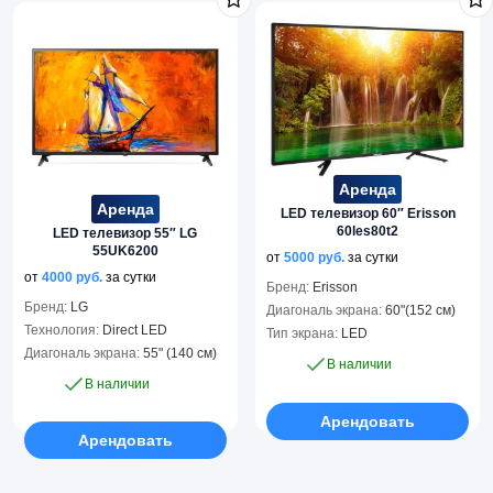
Аренда
Аренда
LED телевизор 60″ Erisson
60les80t2
LED телевизор 55″ LG
55UK6200
от
5000
руб.
за сутки
от
4000
руб.
за сутки
Бренд:
Erisson
Бренд:
LG
Диагональ экрана:
60"(152 см)
Технология:
Direct LED
Тип экрана:
LED
Диагональ экрана:
55" (140 см)
В наличии
В наличии
Арендовать
Арендовать