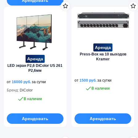
Арендовать
Аренда
Press-Box на 10 выходов
Аренда
Kramer
LED экран P2,6 DiColor US 261
P2,6мм
от
1500
руб.
за сутки
от
16000
руб.
за сутки
В наличии
Бренд:
DiColor
В наличии
Арендовать
Арендовать