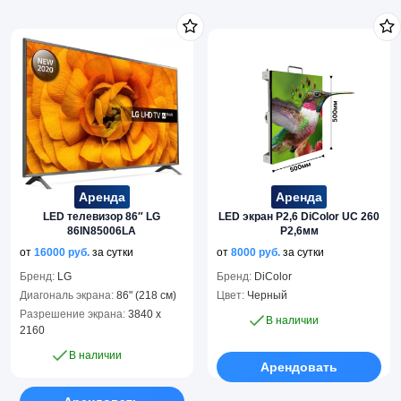
Аренда
Аренда
LED телевизор 86″ LG
LED экран P2,6 DiColor UC 260
86IN85006LA
P2,6мм
от
16000
руб.
за сутки
от
8000
руб.
за сутки
Бренд:
LG
Бренд:
DiColor
Диагональ экрана:
86" (218 см)
Цвет:
Черный
Разрешение экрана:
3840 x
В наличии
2160
В наличии
Арендовать