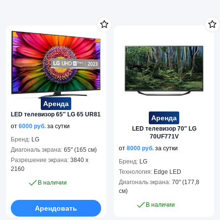
Аренда
LED телевизор 65″ LG 65 UR81
Аренда
от
6000
руб.
за сутки
LED телевизор 70″ LG
70UF771V
Бренд:
LG
от
8000
руб.
за сутки
Диагональ экрана:
65" (165 см)
Разрешение экрана:
3840 x
Бренд:
LG
2160
Технология:
Edge LED
Диагональ экрана:
70" (177,8
В наличии
см)
В наличии
Арендовать