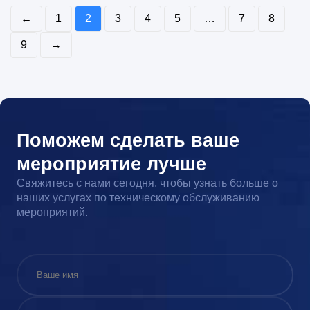
←
1
2
3
4
5
…
7
8
9
→
Поможем сделать ваше
мероприятие лучше
Свяжитесь с нами сегодня, чтобы узнать больше о
наших услугах по техническому обслуживанию
мероприятий.