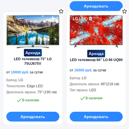
Арендовать
Аренда
Аренда
LED телевизор 75″ LG
LED телевизор 86″ LG 86 UQ90
75UJ675V
от
16000
руб.
за сутки
от
10000
руб.
за сутки
Бренд:
LG
Бренд:
LG
Диагональ экрана:
86"(218 см)
Технология:
Edge LED
Тип экрана:
LED
Диагональ экрана:
75" (190 см)
В наличии
В наличии
Арендовать
Арендовать