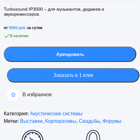
Turbosound IP3000 – для музыкантов, диджеев и
звукорежиссеров.
от
5000
руб.
за сутки
В наличии
Количество
товара
Арендовать
Активная
акустическая
система
Заказать в 1 клик
Turbosound
IP3000
В избранное
Категория:
Акустические системы
Метки:
Выставки
,
Корпоративы
,
Свадьбы
,
Форумы