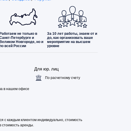
Работаем не только в
За 10 лет работы, знаем от и
Санкт-Петербурге и
до, как организовать ваше
Великом Новгороде, но и
мероприятие на высшем
по всей России
уровне
Для юр. лиц
По расчетному счету
ла в нашем офисе
ся с каждым клиентом индивидуально, стоимость
 в стоимость аренды.