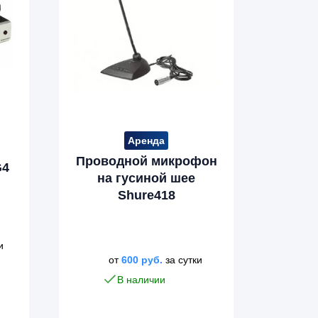
Аренда
Проводной микрофон
G4
на гусиной шее
Shure418
и
от
600
руб.
за сутки
В наличии