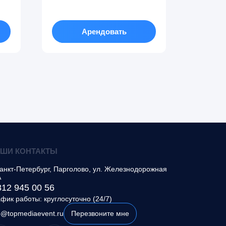
Арендовать
ШИ КОНТАКТЫ
анкт-Петербург, Парголово
,
ул. Железнодорожная
А
812 945 00 56
фик работы: круглосуточно (24/7)
o@topmediaevent.ru
Перезвоните мне