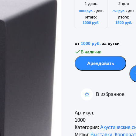
1 день
2 дня
1000
руб.
/ день
750
руб.
/ день
Итого:
Итого:
1000
руб.
1500
руб.
от
1000
руб.
за сутки
В наличии
Количество
Арендовать
товара
Активная
акустическая
система
В избранное
Yamaha
HS5
черные
Артикул:
1000
Категория:
Акустические с
Метки:
Выставки
,
Корпора