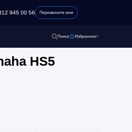
812 945 00 56
Перезвоните мне
0
Поиск
Избранное
maha HS5