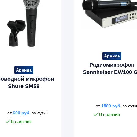
Аренда
Радиомикрофон
Аренда
Sennheiser EW100 
роводной микрофон
Shure SM58
от
1500
руб.
за сутк
от
600
руб.
за сутки
В наличии
В наличии