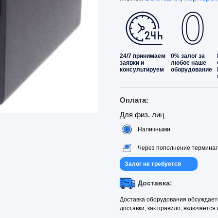
24/7 принимаем
0% залог за
заявки и
любое наше
консультируем
оборудование
Оплата:
Для физ. лиц
Наличными
Через пополнение термина
Залог не требуется
Доставка:
Доставка оборудования обсуждает
доставки, как правило, включается