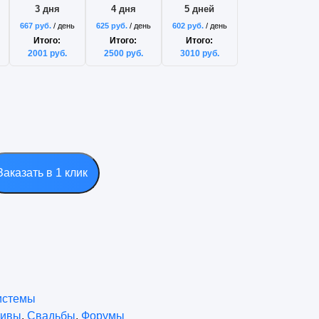
3 дня
4 дня
5 дней
667
руб.
/ день
625
руб.
/ день
602
руб.
/ день
Итого:
Итого:
Итого:
2001
руб.
2500
руб.
3010
руб.
Заказать в 1 клик
истемы
тивы
,
Свадьбы
,
Форумы