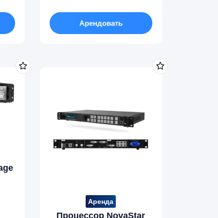
Арендовать
age
Аренда
Процессор NovaStar