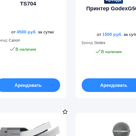
TS704
Принтер GodexG5
от
4500
руб.
за сутки
от
1500
руб.
за сут
ренд:
Canon
Бренд:
Godex
В наличии
В наличии
Арендовать
Арендовать