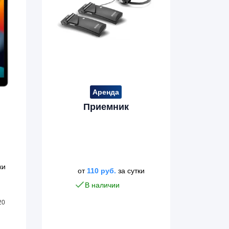
имеет
несколько
вариаций.
Опции
можно
выбрать
на
Аренда
странице
Приемник
товара.
ки
от
110
руб.
за сутки
В наличии
20