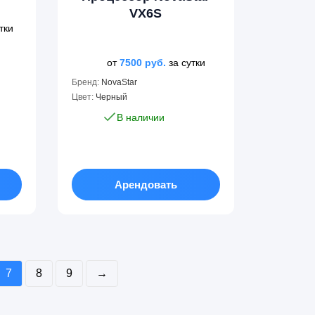
VX6S
тки
от
7500
руб.
за сутки
Бренд:
NovaStar
Цвет:
Черный
В наличии
Арендовать
7
8
9
→