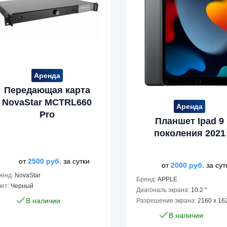
Аренда
Передающая карта
NovaStar MCTRL660
Аренда
Pro
Планшет Ipad 9
поколения 2021
от
2500
руб.
за сутки
от
2000
руб.
за сут
ренд:
NovaStar
Бренд:
APPLE
ет:
Черный
Диагональ экрана:
10.2 "
В наличии
Разрешение экрана:
2160 x 16
В наличии