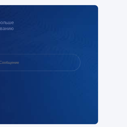
 больше
иванию