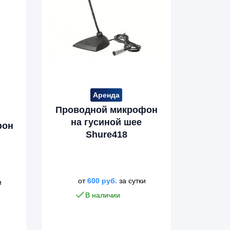
Аренда
Проводной микрофон
на гусиной шее
фон
Shure418
от
600
руб.
за сутки
и
В наличии