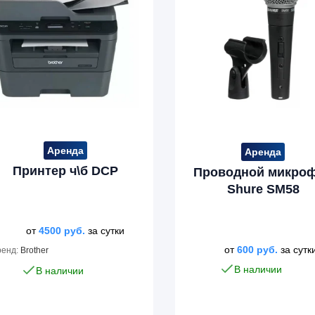
Аренда
Аренда
Принтер ч\б DCP
Проводной микро
Shure SM58
от
4500
руб.
за сутки
от
600
руб.
за сутк
ренд:
Brother
В наличии
В наличии