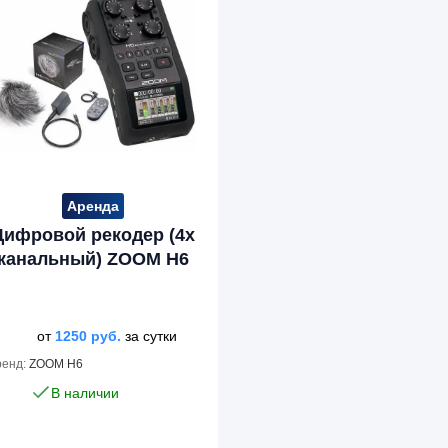
Аренда
Цифровой рекодер (4х
канальный) ZOOM H6
от
1250
руб.
за сутки
ренд:
ZOOM H6
В наличии