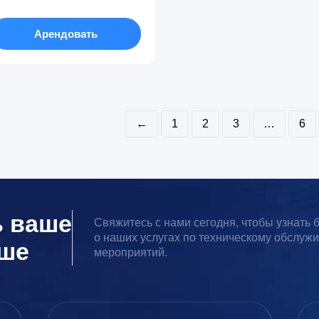
Арендовать
←
1
2
3
…
6
ь ваше
Свяжитесь с нами сегодня, чтобы узнать
о наших услугах по техническому обслуж
чше
мероприятий.