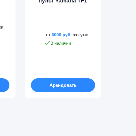
пульт Yamaha TF1
ки
от
6000
руб.
за сутки
В наличии
Арендовать