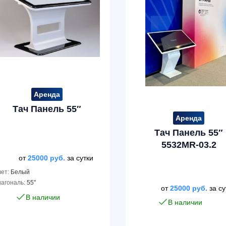
Аренда
Тач Панель 55″
Аренда
Тач Панель 55″
5532MR-03.2
от
25000
руб.
за сутки
ет:
Белый
агональ:
55"
от
25000
руб.
за су
В наличии
В наличии