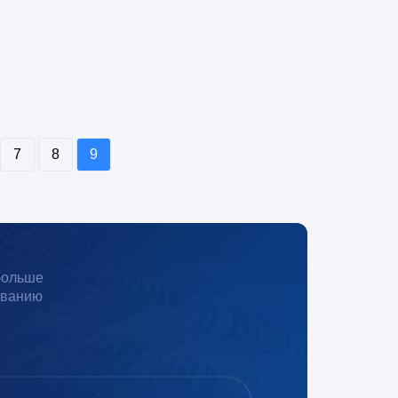
7
8
9
 больше
иванию