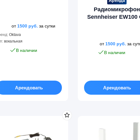
Аренда
Радиомикрофо
Sennheiser EW100
от
1500
руб.
за сутки
ренд:
Oktava
п:
вокальная
от
1500
руб.
за сут
В наличии
В наличии
Арендовать
Арендовать