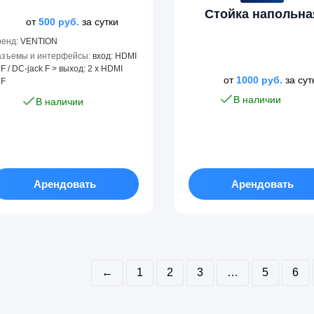
Стойка напольна
от
500
руб.
за сутки
ренд:
VENTION
азъемы и интерфейсы:
вход: HDMI
F / DC-jack F > выход: 2 x HDMI
от
1000
руб.
за сут
9F
В наличии
В наличии
Арендовать
Арендовать
←
1
2
3
…
5
6