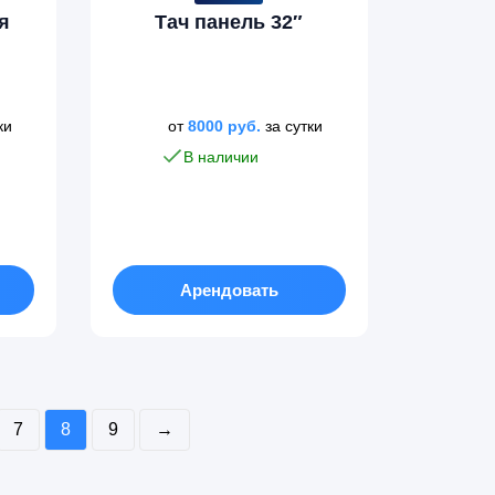
Тач панель 32″
я
от
8000
руб.
за сутки
ки
В наличии
Арендовать
7
8
9
→