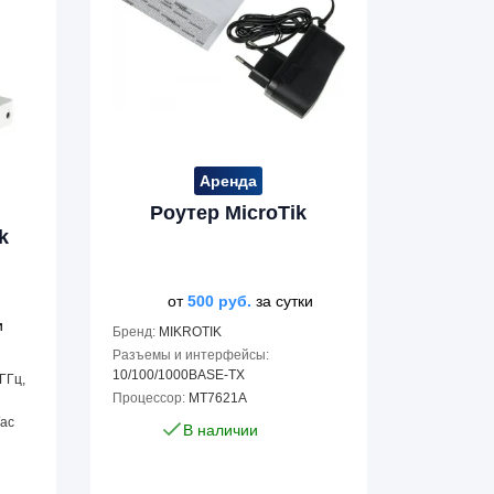
Аренда
Роутер MicroTik
k
от
500
руб.
за сутки
и
Бренд:
MIKROTIK
Разъемы и интерфейсы:
10/100/1000BASE-TX
 ГГц,
Процессор:
MT7621A
/ac
В наличии