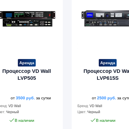
Аренда
Аренда
Процессор VD Wall
Процессор VD Wa
LVP505
LVP615S
от
3500
руб.
за сутки
от
2500
руб.
за сут
ренд:
VD Wall
Бренд:
VD Wall
ет:
Черный
Цвет:
Черный
В наличии
В наличии