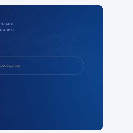
 больше
иванию