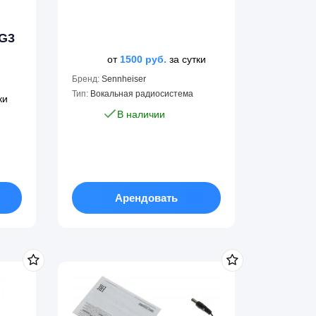
н
 G3
от
1500
руб.
за сутки
Бренд:
Sennheiser
Тип:
Вокальная радиосистема
ки
В наличии
Арендовать