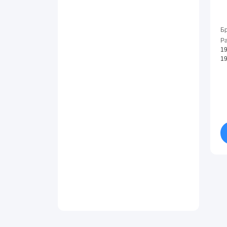
Б
Р
19
1