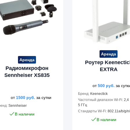
Аренда
Аренда
Роутер Keenectic
Радиомикрофон
EXTRA
Sennheiser XS835
от
500
руб.
за сутк
Бренд:
Keenectick
от
1500
руб.
за сутки
Частотный диапазон Wi-Fi:
2,4
5 ГГц
ренд:
Sennheiser
Стандарты Wi-Fi:
802.11a/b/g/n
В наличии
В наличии